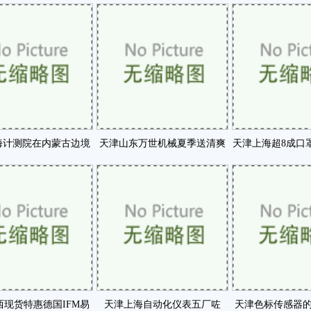
正做到以技术市咗
正式成立咗
被世界认可的
海计测院在内蒙古边境
天津山东万世机械夏季送清爽
天津上海超8成口
放射性监测系统咗
活动走进浙江东北等咗
滤效率低于
西现货特惠德国IFM易
天津上海自动化仪表五厂咗
天津色标传感器