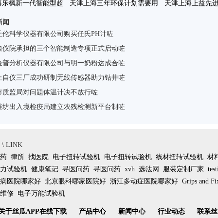
海乐枫新一代智能型超
天津上海三年环保计划需要用
天津上海上益先
新闻
水仪PURIST咗
到哪些仪器咗
相2011高
丘伦科学仪器有限公司购买任氏PH计咗
自仪院承担的三个智能制造专项正式启动咗
金普分析仪器有限公司与明一奶粉达成合咗
上自仪三厂成功研制无线传感器助力钻井咗
市质监局对问题体温计决不放行咗
潍坊出入境检疫局建立农残检测新平台制咗
 LINK
药
律所
找医院
电子扭转试验机
电子扭转试验机
线材扭转试验机
材
力试验机
健康笔记
寻医问药
寻医问药
xvh
选法网
服装定制厂家
tes
病医院哪家好
北京眼科哪家医院好
浙江多动症医院哪家好
Grips and Fi
维修
电子万能试验机
关于丝瓜APP在线下载
产品中心
新闻中心
行业动态
联系丝